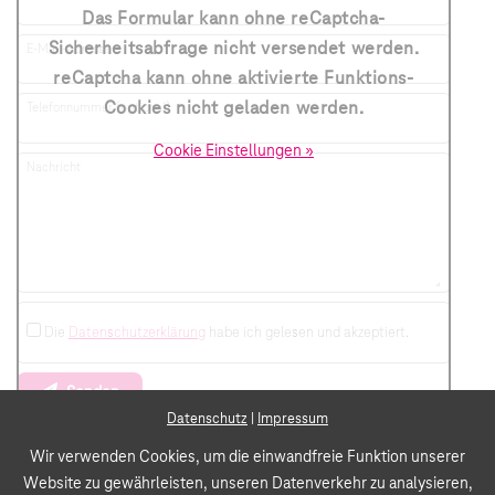
Das Formular kann ohne reCaptcha-
Sicherheitsabfrage nicht versendet werden.
E-Mail-Adresse
reCaptcha kann ohne aktivierte Funktions-
Cookies nicht geladen werden.
Telefonnummer (optional)
Cookie Einstellungen »
Nachricht
Die
Datenschutzerklärung
habe ich gelesen und akzeptiert.
Senden
Datenschutz
|
Impressum
Wir verwenden Cookies, um die einwandfreie Funktion unserer
Website zu gewährleisten, unseren Datenverkehr zu analysieren,
Service Direkt – Ihr Telekom Partner München