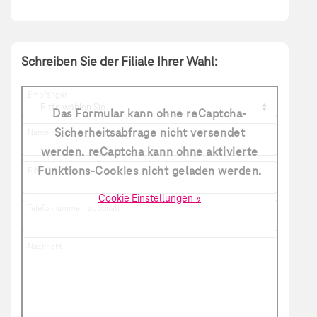
Schreiben Sie der Filiale Ihrer Wahl:
Empfänger
Das Formular kann ohne reCaptcha-
Sicherheitsabfrage nicht versendet
Name
werden. reCaptcha kann ohne aktivierte
Funktions-Cookies nicht geladen werden.
E-Mail-Adresse
Cookie Einstellungen »
Telefonnummer (optional)
Nachricht