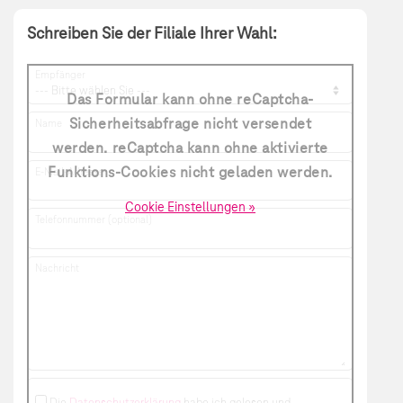
Schreiben Sie der Filiale Ihrer Wahl:
Empfänger
Das Formular kann ohne reCaptcha-
Sicherheitsabfrage nicht versendet
Name
werden. reCaptcha kann ohne aktivierte
Funktions-Cookies nicht geladen werden.
E-Mail-Adresse
Cookie Einstellungen »
Telefonnummer (optional)
Nachricht
Die
Datenschutzerklärung
habe ich gelesen und